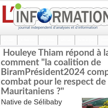
Accueil
Actualités
Politique
Société
Faits divers
Inte
Houleye Thiam répond à l
comment "la coalition de
BiramPrésident2024 comp
combat pour le respect de 
Mauritaniens ?"
Native de Sélibaby