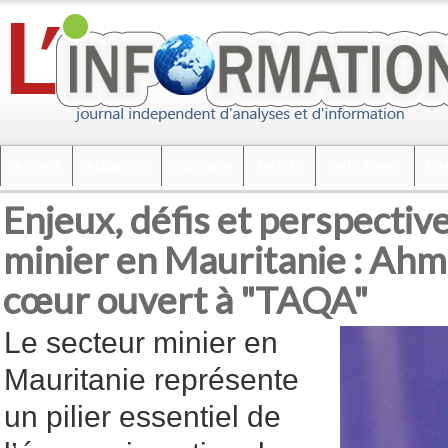
Accueil
Actualités
Politique
Société
Faits divers
Int
Enjeux, défis et perspectiv
minier en Mauritanie : Ahm
cœur ouvert à "TAQA"
Le secteur minier en
Mauritanie représente
un pilier essentiel de