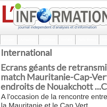
Accueil
Actualités
Politique
Société
Faits divers
Int
International
Ecrans géants de retransmi
match Mauritanie-Cap-Vert
endroits de Nouakchott ..
A l'occasion de la rencontre entr
la Mauritanie et le Cap Vert,