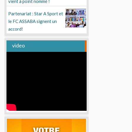
vient à point nommé !
Partenariat : Star A Sport et
le FC ASSABA signent un
accord!
video