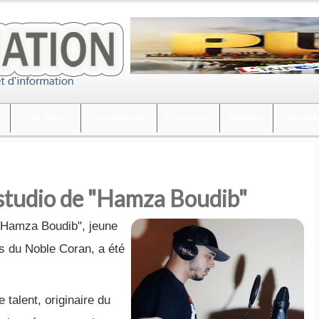
é
Faits divers
International
Economie
Régions
intervi
 studio de "Hamza Boudib"
 "Hamza Boudib", jeune
ts du Noble Coran, a été
talent, originaire du