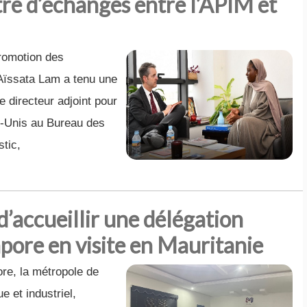
re d’échanges entre l’APIM et
Promotion des
Aïssata Lam a tenu une
e directeur adjoint pour
ts-Unis au Bureau des
tic,
ccueillir une délégation
apore en visite en Mauritanie
re, la métropole de
 et industriel,