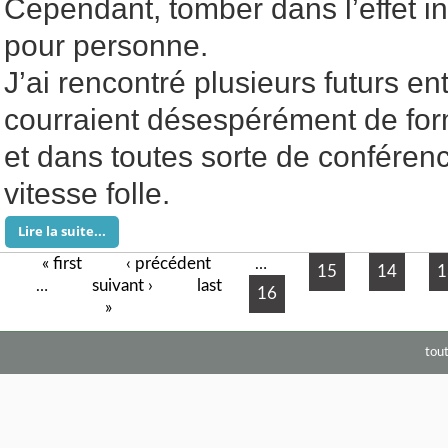
Cependant, tomber dans l’effet i
pour personne.
J’ai rencontré plusieurs futurs e
courraient désespérément de for
et dans toutes sorte de conférenc
vitesse folle.
Lire la suite...
« first
‹ précédent
Pages
…
15
14
1
suivant ›
last
…
16
»
tou