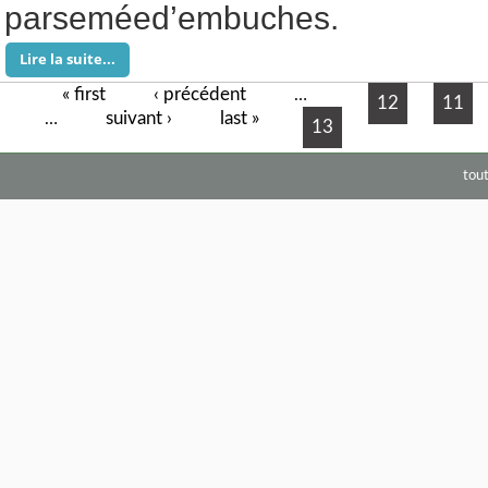
parseméed’embuches.
Lire la suite...
« first
‹ précédent
Pages
…
12
11
suivant ›
last »
…
13
tou