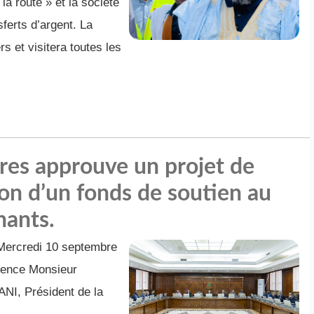
a route » et la société
ferts d’argent. La
s et visitera toutes les
tres approuve un projet de
ion d’un fonds de soutien au
nants.
 Mercredi 10 septembre
lence Monsieur
, Président de la