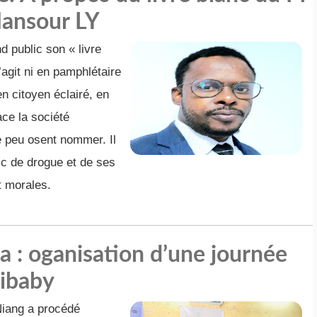
Mansour LY
 public son « livre
’agit ni en pamphlétaire
 en citoyen éclairé, en
ace la société
 peu osent nommer. Il
fic de drogue et de ses
t morales.
 : oganisation d’une journée
libaby
Niang a procédé