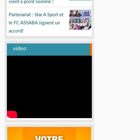
vient à point nommé !
Partenariat : Star A Sport et
le FC ASSABA signent un
accord!
video