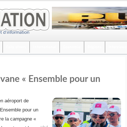
Faits divers
International
Economie
Régions
interviews
avane « Ensemble pour un
en aéroport de
« Ensemble pour un
ntre la campagne «