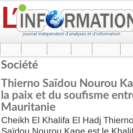
Accueil
Actualités
Politique
Société
Faits divers
Inte
Société
Thierno Saïdou Nourou Kan
la paix et du soufisme ent
Mauritanie
Cheikh El Khalifa El Hadj Thiern
Saïdou Nourou Kane est le Khali