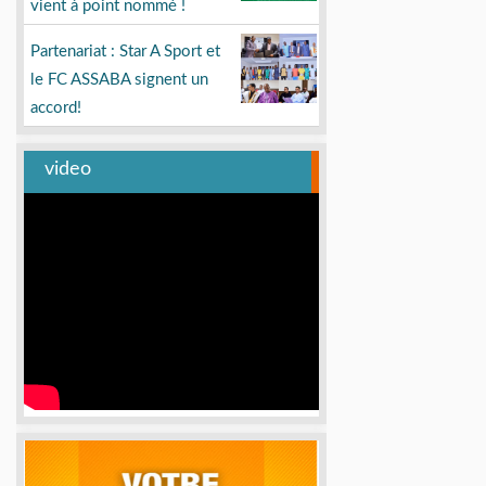
vient à point nommé !
Partenariat : Star A Sport et
le FC ASSABA signent un
accord!
video