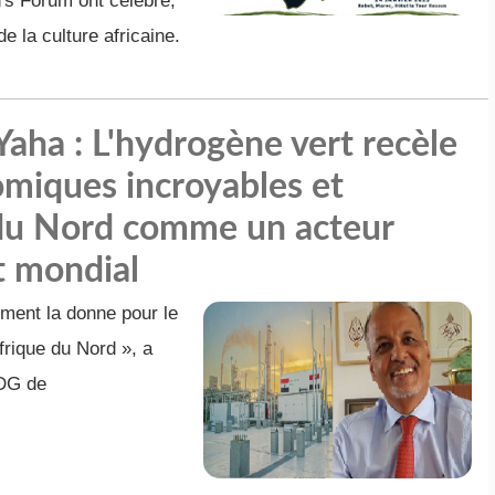
's Forum ont célébré,
 la culture africaine.
ha : L'hydrogène vert recèle
miques incroyables et
 du Nord comme un acteur
rt mondial
ment la donne pour le
frique du Nord », a
PDG de