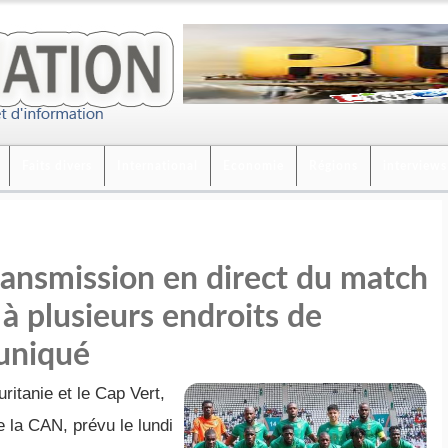
Faits divers
International
Economie
Régions
interviews
ransmission en direct du match
à plusieurs endroits de
uniqué
ritanie et le Cap Vert,
e la CAN, prévu le lundi