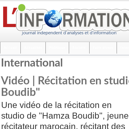
Accueil
Actualités
Politique
Société
Faits divers
Inte
International
Vidéo | Récitation en stu
Boudib"
Une vidéo de la récitation en
studio de "Hamza Boudib", jeune
récitateur marocain, récitant des