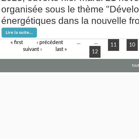
organisée sous le thème "Dévelo
énergétiques dans la nouvelle fro
Lire la suite...
« first
‹ précédent
Pages
…
…
11
10
suivant ›
last »
12
tou