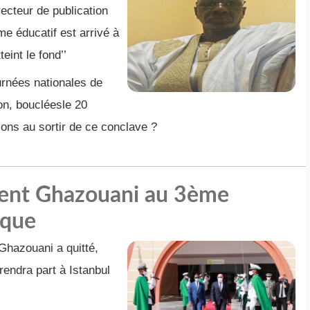
cteur de publication
e éducatif est arrivé à
teint le fond’’
urnées nationales de
on, boucléesle 20
ons au sortir de ce conclave ?
ident Ghazouani au 3ème
ique
hazouani a quitté,
rendra part à Istanbul