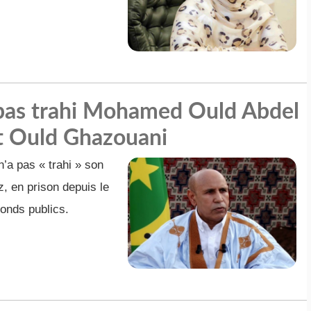
i pas trahi Mohamed Ould Abdel
nt Ould Ghazouani
’a pas « trahi » son
 en prison depuis le
onds publics.