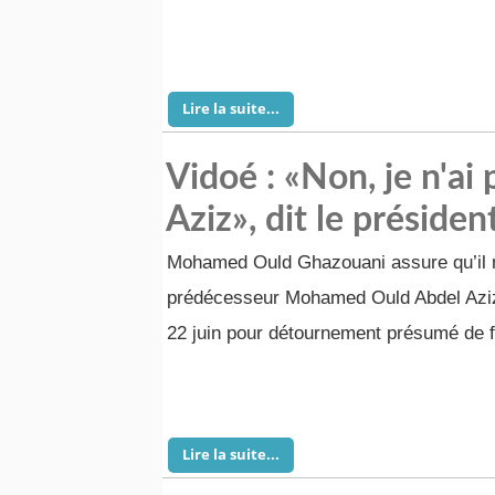
Lire la suite...
Vidoé : «Non, je n'a
Aziz», dit le préside
Mohamed Ould Ghazouani assure qu’il n
prédécesseur Mohamed Ould Abdel Aziz,
22 juin pour détournement présumé de f
Lire la suite...