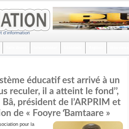
Faits divers
International
Economie
Régions
interviews
ystème éducatif est arrivé à un
s reculer, il a atteint le fond’’,
 Bâ, président de l’ARPRIM et
tion de « Fooyre Ɓamtaare »
ociation pour la