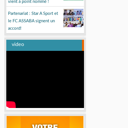
vient à point nommé !
Partenariat : Star A Sport et
le FC ASSABA signent un
accord!
video