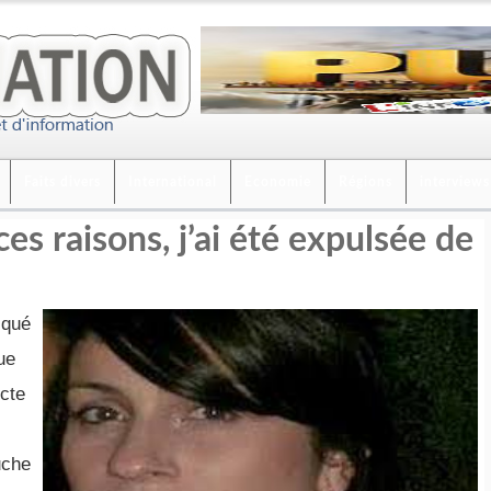
Faits divers
International
Economie
Régions
interviews
es raisons, j’ai été expulsée de
diqué
que
cte
uche