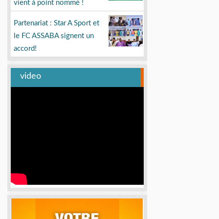
vient à point nommé !
Partenariat : Star A Sport et
le FC ASSABA signent un
accord!
video