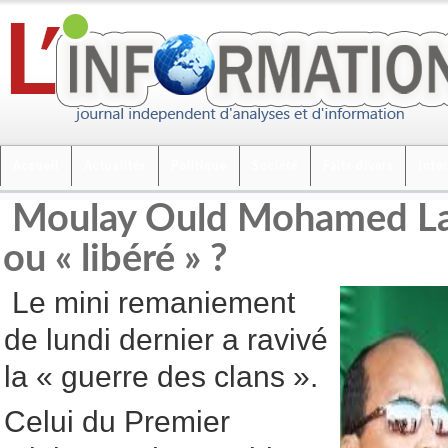
Accueil
Actualités
Politique
Société
Faits divers
Inte
Moulay Ould Mohamed Lag
ou « libéré » ?
Le mini remaniement
de lundi dernier a ravivé
la « guerre des clans ».
Celui du Premier