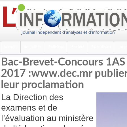
Accueil
Actualités
Politique
Société
Faits divers
Inte
Bac-Brevet-Concours 1AS
2017 :www.dec.mr publiera
leur proclamation
La Direction des
examens et de
l’évaluation au ministère