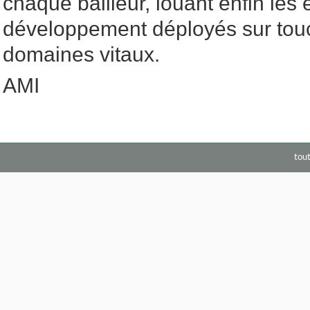
chaque bailleur, louant enfin les e
développement déployés sur touc
domaines vitaux.
AMI
tou