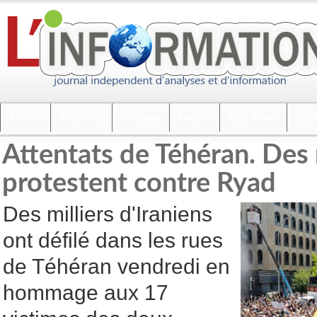
Accueil
Actualités
Politique
Société
Faits divers
Inte
Attentats de Téhéran. Des m
protestent contre Ryad
Des milliers d'Iraniens
ont défilé dans les rues
de Téhéran vendredi en
hommage aux 17