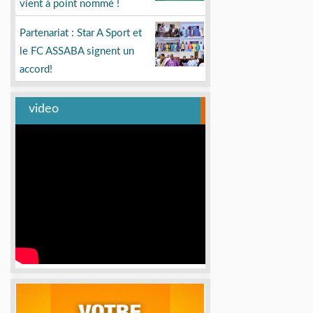
vient à point nommé !
Partenariat : Star A Sport et
le FC ASSABA signent un
accord!
video