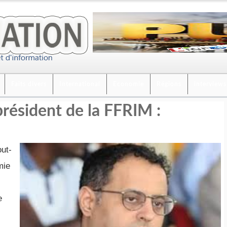
Faits divers
International
Economie
Régions
interviews
résident de la FFRIM :
out-
mie
e