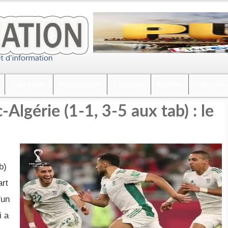
Faits divers
International
Economie
Régions
interviews
lgérie (1-1, 3-5 aux tab) : le
b)
art
'un
i a