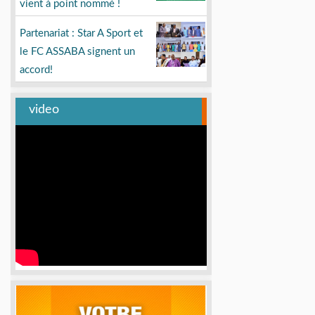
vient à point nommé !
Partenariat : Star A Sport et
le FC ASSABA signent un
accord!
video