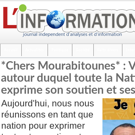
Accueil
Actualités
Politique
Société
Faits divers
Inte
*Chers Mourabitounes* : Vo
autour duquel toute la Nat
exprime son soutien et s
Aujourd'hui, nous nous
réunissons en tant que
nation pour exprimer