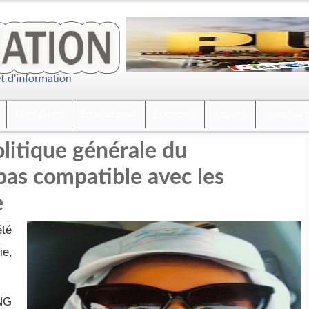
Faits divers
International
Economie
Régions
interviews
olitique générale du
as compatible avec les
e
été
ie,
ONG