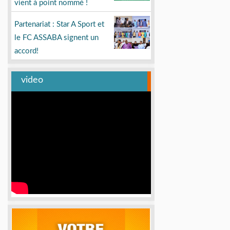
vient à point nommé !
Partenariat : Star A Sport et
le FC ASSABA signent un
accord!
video