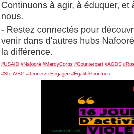
Continuons à agir, à éduquer, et 
nous.
- Restez connectés pour découvrir 
venir dans d'autres hubs Nafoor
la différence.
#USAID
#Nafooré
#MercyCorps
#Counterpart
#AGDS
#Ro
#StopVBG
#JeunesseEngagée
#ÉgalitéPourTous