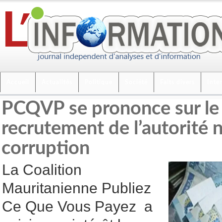
Accueil
Actualités
Politique
Société
Faits divers
Inte
PCQVP se prononce sur le
recrutement de l’autorité n
corruption
La Coalition
Mauritanienne Publiez
Ce Que Vous Payez a