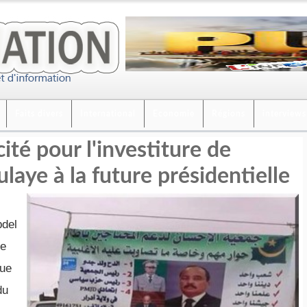
Faits divers
International
Economie
Régions
interviews
ité pour l'investiture de
aye à la future présidentielle
bdel
re
que
du