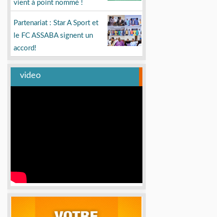
vient à point nommé !
Partenariat : Star A Sport et
le FC ASSABA signent un
accord!
video