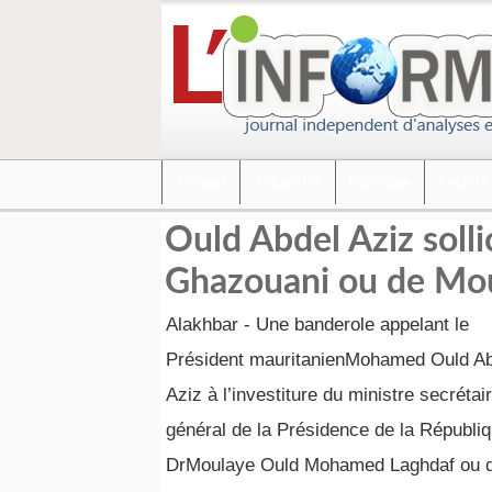
Accueil
Actualités
Politique
Société
Ould Abdel Aziz sollic
Ghazouani ou de Moul
Alakhbar - Une banderole appelant le
Président mauritanienMohamed Ould A
Aziz à l’investiture du ministre secrétai
général de la Présidence de la Républi
DrMoulaye Ould Mohamed Laghdaf ou 