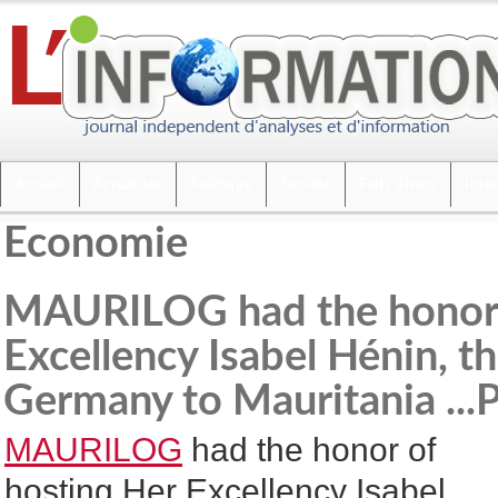
Accueil
Actualités
Politique
Société
Faits divers
Inte
Economie
MAURILOG had the honor 
Excellency Isabel Hénin, 
Germany to Mauritania ...
MAURILOG
had the honor of
hosting Her Excellency Isabel