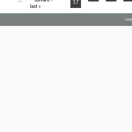
…
17
last »
tou