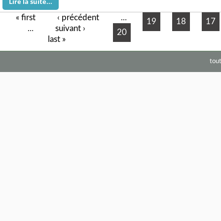
Lire la suite...
« first
‹ précédent
Pages
…
19
18
17
suivant ›
…
20
last »
tou