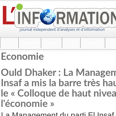
Accueil
Actualités
Politique
Société
Faits divers
Inte
Economie
Ould Dhaker : La Manageme
Insaf a mis la barre très h
le « Colloque de haut nive
l'économie »
La Management du parti El Insaf