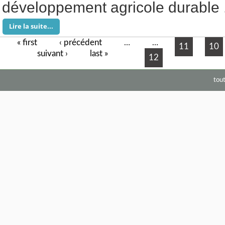
développement agricole durable 
Lire la suite...
« first
‹ précédent
Pages
…
…
11
10
suivant ›
last »
12
tou