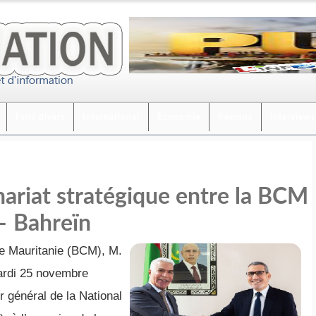
Faits divers
International
Economie
Régions
interviews
nariat stratégique entre la BCM
– Bahreïn
e Mauritanie (BCM), M.
rdi 25 novembre
r général de la National