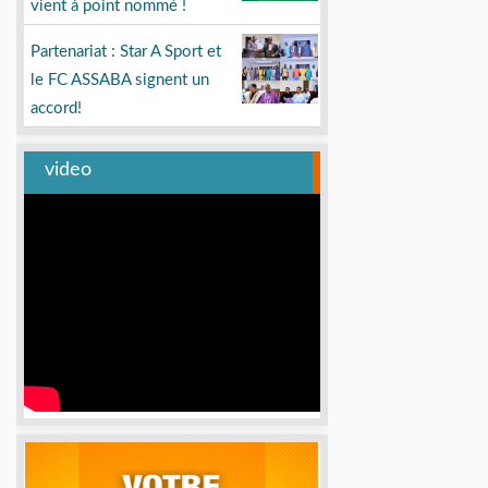
vient à point nommé !
Partenariat : Star A Sport et
le FC ASSABA signent un
accord!
video