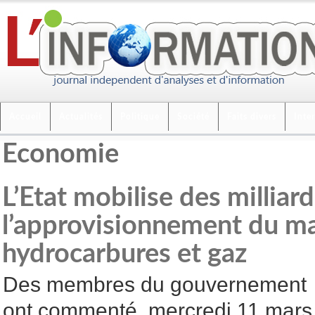
Accueil
Actualités
Politique
Société
Faits divers
Inte
Economie
L’Etat mobilise des milliar
l’approvisionnement du m
hydrocarbures et gaz
Des membres du gouvernement
ont commenté, mercredi 11 mars