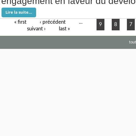
engagement en faveur du dévelo
Lire la suite...
« first
‹ précédent
Pages
…
9
8
7
suivant ›
last »
tou