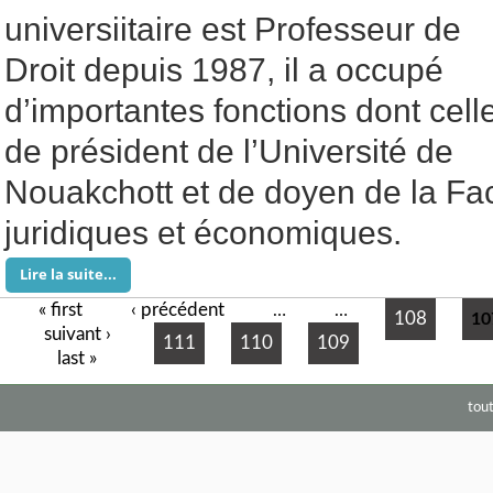
universiitaire est Professeur de
Droit depuis 1987, il a occupé
d’importantes fonctions dont cell
de président de l’Université de
Nouakchott et de doyen de la Fa
juridiques et économiques.
Lire la suite...
« first
‹ précédent
Pages
…
…
108
10
suivant ›
111
110
109
last »
tou