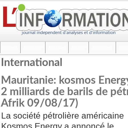
Accueil
Actualités
Politique
Société
Faits divers
Inte
International
Mauritanie: kosmos Energy
2 milliards de barils de pét
Afrik 09/08/17)
La société pétrolière américaine
Kosmos Energy a annoncé le