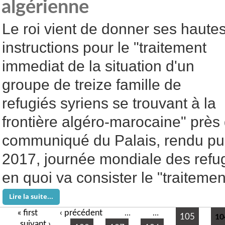
algérienne
Le roi vient de donner ses haute
instructions pour le "traitement
immediat de la situation d'un
groupe de treize famille de
refugiés syriens se trouvant à la
frontière algéro-marocaine" près 
communiqué du Palais, rendu publ
2017, journée mondiale des refug
en quoi va consister le "traiteme
Lire la suite...
« first
‹ précédent
Pages
…
…
105
10
suivant ›