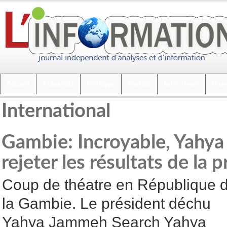
Accueil
Actualités
Politique
Société
Faits divers
Inte
International
Gambie: Incroyable, Yahy
rejeter les résultats de la p
Coup de théatre en République 
la Gambie. Le président déchu
Yahya Jammeh Search Yahya