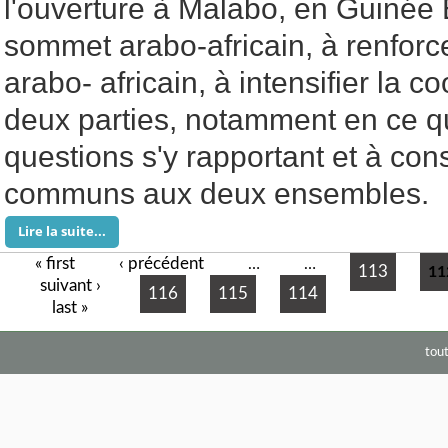
l'ouverture à Malabo, en Guinée 
sommet arabo-africain, à renforce
arabo- africain, à intensifier la c
deux parties, notamment en ce q
questions s'y rapportant et à con
communs aux deux ensembles.
Lire la suite...
« first
‹ précédent
Pages
…
…
113
11
suivant ›
116
115
114
last »
tou