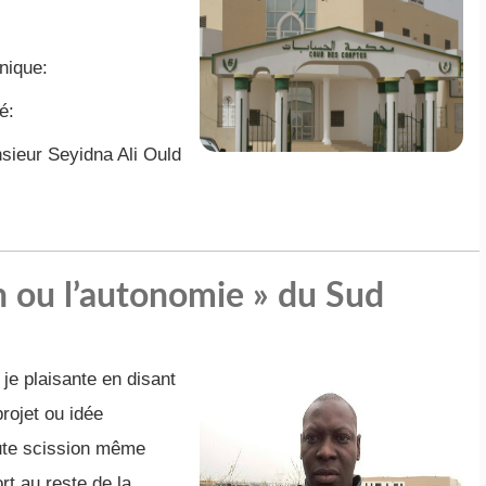
nique:
é:
sieur Seyidna Ali Ould
n ou l’autonomie » du Sud
je plaisante en disant
projet ou idée
toute scission même
rt au reste de la