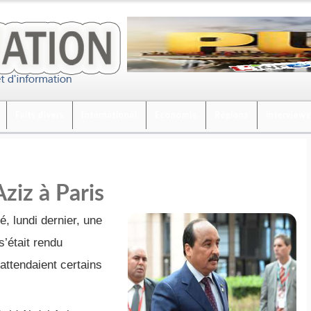
Faits divers
International
Economie
Régions
interviews
ziz à Paris
é, lundi dernier, une
 s’était rendu
attendaient certains