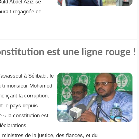
uld Abdel Aziz se
aurait regagnée ce
nstitution est une ligne rouge !
Tawassoul à Sélibabi, le
parti monsieur Mohamed
nonçant la corruption,
ent le pays depuis
e « la constitution est
déclarations
ministres de la justice, des fiances, et du