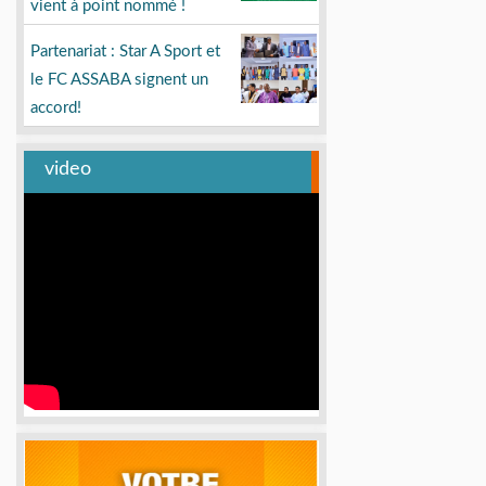
vient à point nommé !
Partenariat : Star A Sport et
le FC ASSABA signent un
accord!
video