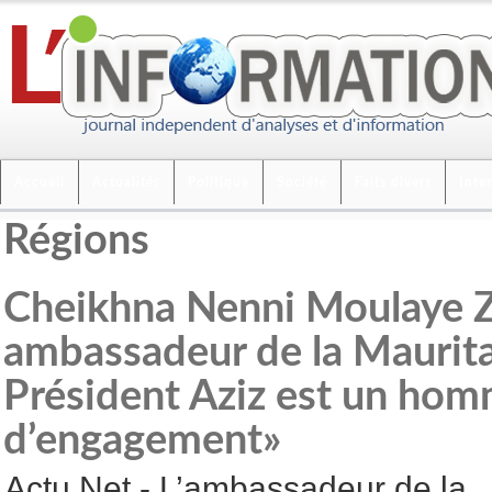
Accueil
Actualités
Politique
Société
Faits divers
Inte
Régions
Cheikhna Nenni Moulaye Z
ambassadeur de la Mauritan
Président Aziz est un ho
d’engagement»
Actu Net - L’ambassadeur de la