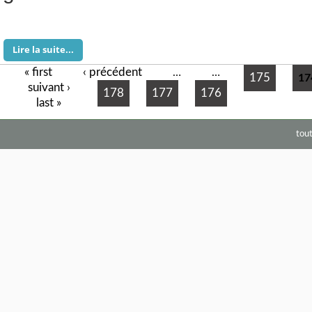
Lire la suite...
« first
‹ précédent
Pages
…
…
175
17
suivant ›
178
177
176
last »
tou