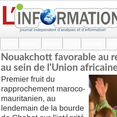
Accueil
Actualités
Politique
Société
Faits divers
Inte
Nouakchott favorable au r
au sein de l'Union africain
Premier fruit du
rapprochement maroco-
mauritanien, au
lendemain de la bourde