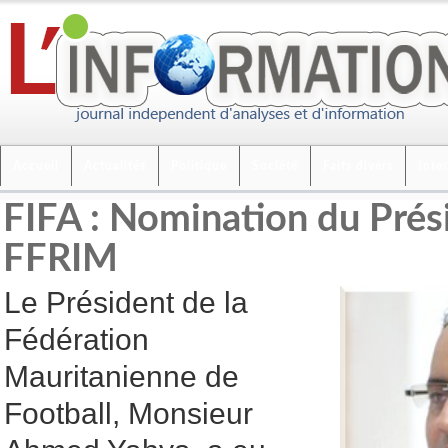
Accueil
Actualités
Politique
Société
Faits divers
Inte
FIFA : Nomination du Prési
FFRIM
Le Président de la
Fédération
Mauritanienne de
Football, Monsieur