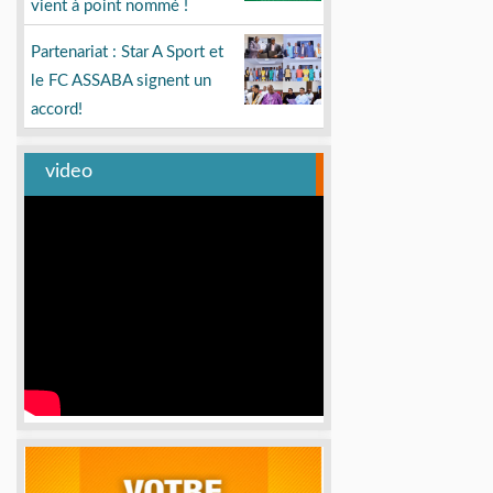
vient à point nommé !
Partenariat : Star A Sport et
le FC ASSABA signent un
accord!
video