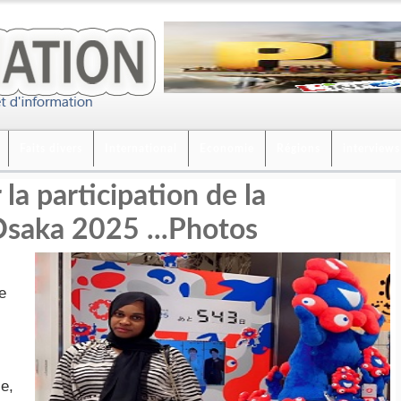
Faits divers
International
Economie
Régions
interviews
la participation de la
Osaka 2025 ...Photos
e
e,