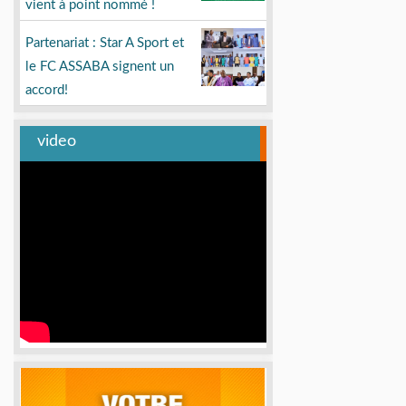
vient à point nommé !
Partenariat : Star A Sport et
le FC ASSABA signent un
accord!
video