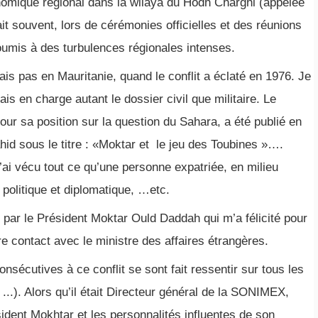
omique régional dans la wilaya du Hodh Charghi (appelée
it souvent, lors de cérémonies officielles et des réunions
soumis à des turbulences régionales intenses.
ais pas en Mauritanie, quand le conflit a éclaté en 1976. Je
is en charge autant le dossier civil que militaire. Le
pour sa position sur la question du Sahara, a été publié en
hid sous le titre : «Moktar et le jeu des Toubines »….
j’ai vécu tout ce qu’une personne expatriée, en milieu
l politique et diplomatique, …etc.
u par le Président Moktar Ould Daddah qui m’a félicité pour
dre contact avec le ministre des affaires étrangères.
onsécutives à ce conflit se sont fait ressentir sur tous les
 ...). Alors qu’il était Directeur général de la SONIMEX,
dent Mokhtar et les personnalités influentes de son