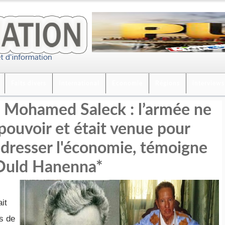
Faits divers
International
Economie
Régions
interviews
Mohamed Saleck : l’armée ne
 pouvoir et était venue pour
redresser l'économie, témoigne
Ould Hanenna*
it
s de