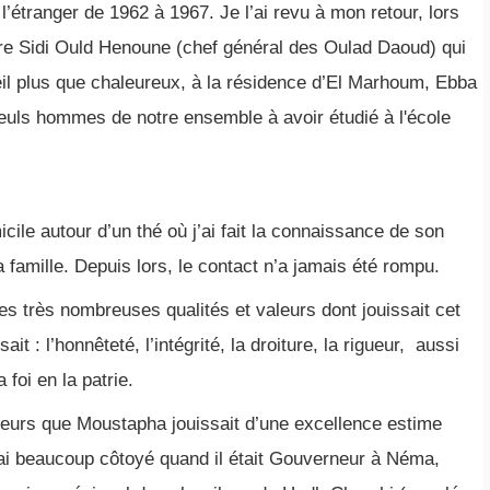
 l’étranger de 1962 à 1967. Je l’ai revu à mon retour, lors
re Sidi Ould Henoune (chef général des Oulad Daoud) qui
ueil plus que chaleureux, à la résidence d’El Marhoum, Ebba
seuls hommes de notre ensemble à avoir étudié à l'école
icile autour d’un thé où j’ai fait la connaissance de son
 famille. Depuis lors, le contact n’a jamais été rompu.
les très nombreuses qualités et valeurs dont jouissait cet
t : l’honnêteté, l’intégrité, la droiture, la rigueur, aussi
a foi en la patrie.
leurs que Moustapha jouissait d’une excellence estime
ai beaucoup côtoyé quand il était Gouverneur à Néma,