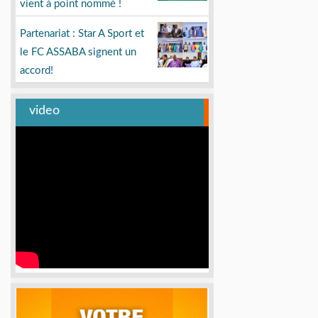
vient à point nommé !
Partenariat : Star A Sport et
le FC ASSABA signent un
accord!
video