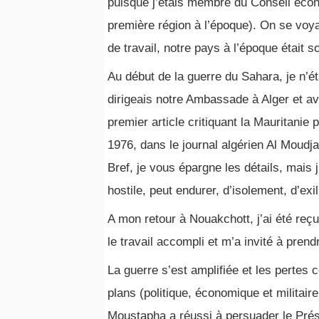
puisque j’étais membre du Conseil écon
première région à l’époque). On se voya
de travail, notre pays à l’époque était 
Au début de la guerre du Sahara, je n’ét
dirigeais notre Ambassade à Alger et ava
premier article critiquant la Mauritanie 
1976, dans le journal algérien Al Moudja
Bref, je vous épargne les détails, mais 
hostile, peut endurer, d’isolement, d’exi
A mon retour à Nouakchott, j’ai été reç
le travail accompli et m’a invité à pren
La guerre s’est amplifiée et les pertes c
plans (politique, économique et militaire
Moustapha a réussi à persuader le Prési