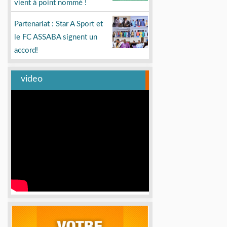
vient à point nommé !
Partenariat : Star A Sport et
le FC ASSABA signent un
accord!
video