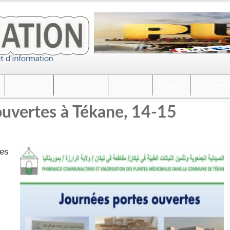
Faits divers
International
Economie
Régions
interviews
ouvertes à Tékane, 14-15
les
s