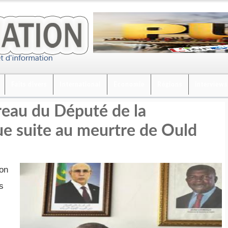
Faits divers
International
Economie
Régions
interviews
eau du Député de la
que suite au meurtre de Ould
ion
s