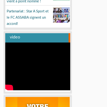
vient à point nommé !
Partenariat : Star A Sport et
le FC ASSABA signent un
accord!
video