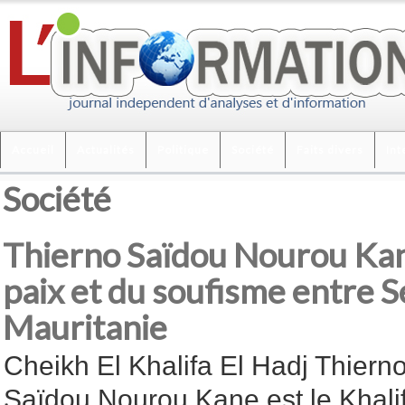
Accueil
Actualités
Politique
Société
Faits divers
Int
Société
Thierno Saïdou Nourou Kane 
paix et du soufisme entre S
Mauritanie
Cheikh El Khalifa El Hadj Thiern
Saïdou Nourou Kane est le Khali