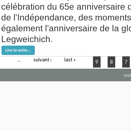
célébration du 65e anniversaire d
de l'Indépendance, des moments
également l'anniversaire de la gl
Legweichich.
Lire la suite...
suivant ›
last »
Pages
…
9
8
7
tout