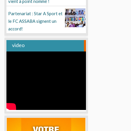
vient à point nommé !
Partenariat : Star A Sport et
le FC ASSABA signent un
accord!
video