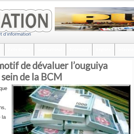
é
Faits divers
International
Economie
Régions
intervi
motif de dévaluer l’ouguiya
 sein de la BCM
nque
ns,
 la