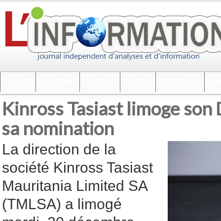
Accueil
Actualités
Politique
Société
Faits divers
Int
Kinross Tasiast limoge son
sa nomination
La direction de la
société Kinross Tasiast
Mauritania Limited SA
(TMLSA) a limogé