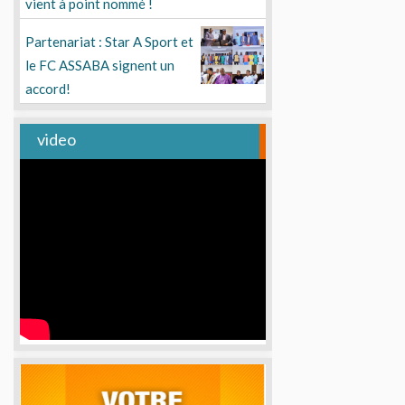
vient à point nommé !
Partenariat : Star A Sport et
le FC ASSABA signent un
accord!
video