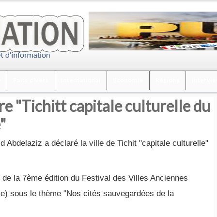
é
Faits divers
International
Economie
Régions
intervi
e "Tichitt capitale culturelle du
"
bdelaziz a déclaré la ville de Tichit "capitale culturelle"
e de la 7ème édition du Festival des Villes Anciennes
tanie) sous le thème "Nos cités sauvegardées de la