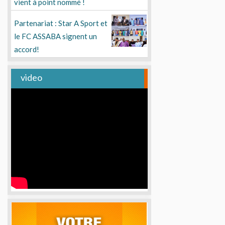
vient à point nommé !
Partenariat : Star A Sport et
le FC ASSABA signent un
accord!
video