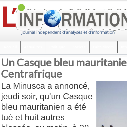
Accueil
Actualités
Politique
Société
Faits divers
Int
Un Casque bleu mauritanien
Centrafrique
La Minusca a annoncé,
jeudi soir, qu'un Casque
bleu mauritanien a été
tué et huit autres