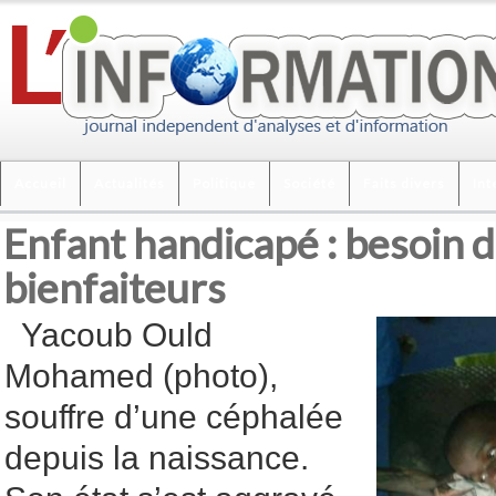
Accueil
Actualités
Politique
Société
Faits divers
Int
Enfant handicapé : besoin d
bienfaiteurs
Yacoub Ould
Mohamed (photo),
souffre d’une céphalée
depuis la naissance.