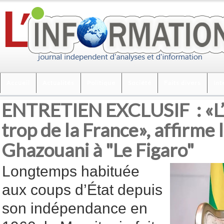
Accueil
Actualités
Politique
Société
Faits divers
Int
ENTRETIEN EXCLUSIF : «L’
trop de la France», affirme 
Ghazouani à "Le Figaro"
Longtemps habituée
aux coups d’État depuis
son indépendance en