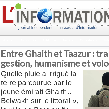
Accueil
Actualités
Politique
Société
Faits divers
Int
Entre Ghaith et Taazur : tr
gestion, humanisme et vol
Quelle pluie a irrigué la
terre parcourue par le
jeune émirati Ghaith…
Belwakh sur le littoral »,